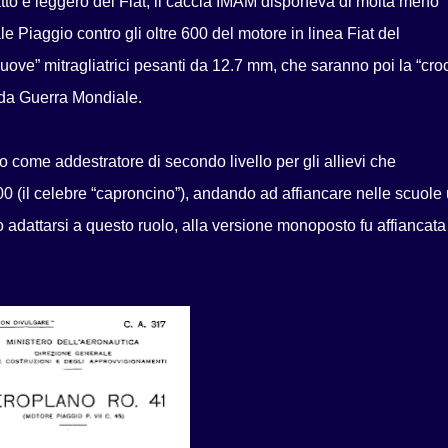
tto e leggero del Fiat, il caccia IMAM disponeva di molta meno
e Piaggio contro gli oltre 600 del motore in linea Fiat del
 “nuove” mitragliatrici pesanti da 12.7 mm, che saranno poi la “cro
onda Guerra Mondiale.
o come addestratore di secondo livello per gli allievi che
 (il celebre “caproncino”), andando ad affiancare nelle scuole
 adattarsi a questo ruolo, alla versione monoposto fu affiancat