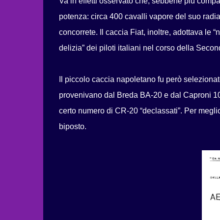
Va in effetti osservato che, sebbene più compa
potenza: circa 400 cavalli vapore del suo radial
concorrete. Il caccia Fiat, inoltre, adottava le
delizia” dei piloti italiani nel corso della Sec
Il piccolo caccia napoletano fu però selezionat
provenivano dal Breda BA-20 e dal Caproni 100
certo numero di CR-20 “declassati”. Per meglio
biposto.