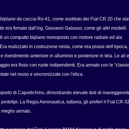
il biplano da caccia Ro-41, come sostituto dei Fiat CR 20 che st
tto era firmato dall'ing. Giovanni Galasso, come gli altri modelli
a di un compatto biplano monoposto con motore radiale ed ala
 Era realizzato in costruzione mista, come era prassi dell'epoca,
i e rivestimento anteriore in alluminio e posteriore in tela. Le ali 
rraggio era fisso con ruote indipendenti. Era armato con le “classi
ate nel muso e sincronizzate con l'elica.
eroporto di Capodichino, dimostrando elevate doti di maneggevo
 prototipi. La Regia Aeronautica, tuttavia, gli preferì il Fiat CR-32
e meglio armato.