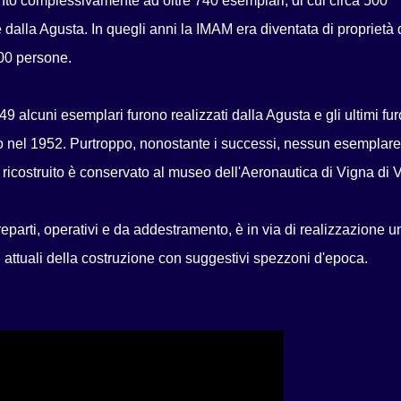
tò complessivamente ad oltre 740 esemplari, di cui circa 500
 dalla Agusta. In quegli anni la IMAM era diventata di proprietà 
000 persone.
9 alcuni esemplari furono realizzati dalla Agusta e gli ultimi fu
lo nel 1952. Purtroppo, nonostante i successi, nessun esemplare
 ricostruito è conservato al museo dell'Aeronautica di Vigna di V
parti, operativi e da addestramento, è in via di realizzazione u
attuali della costruzione con suggestivi spezzoni d'epoca.