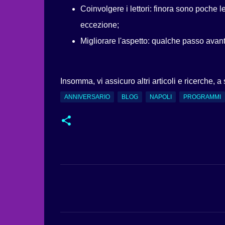
Coinvolgere i lettori: finora sono poche l
eccezione;
Migliorare l'aspetto: qualche passo avant
Insomma, vi assicuro altri articoli e ricerche, 
ANNIVERSARIO
BLOG
NAPOLI
PROGRAMMI
C
o
m
m