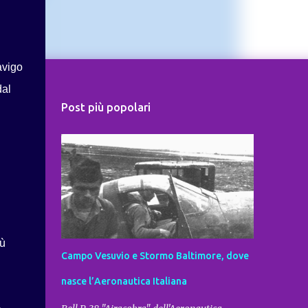
avigo
dal
Post più popolari
iù
Campo Vesuvio e Stormo Baltimore, dove
nasce l’Aeronautica Italiana