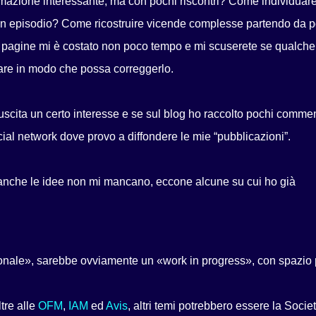
ormazione interessante, ma con pochi riscontri? Come individuar
di un episodio? Come ricostruire vicende complesse partendo da 
e pagine mi è costato non poco tempo e mi scuserete se qualche
are in modo che possa correggerlo.
scita un certo interesse e se sul blog ho raccolto pochi commen
social network dove provo a diffondere le mie “pubblicazioni”.
d anche le idee non mi mancano, eccone alcune su cui ho già
onale», sarebbe ovviamente un «work in progress», con spazio 
tre alle
OFM
,
IAM
ed
Avis
, altri temi potrebbero essere la Socie