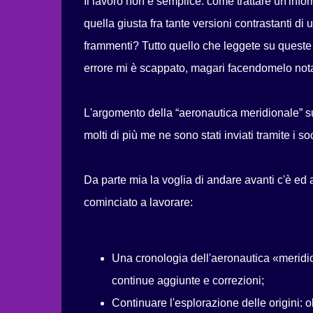
Il lavoro non è semplice: come trattare un'inf
quella giusta fra tante versioni contrastanti 
frammenti? Tutto quello che leggete su quest
errore mi è scappato, magari facendomelo not
L'argomento della “aeronautica meridionale” su
molti di più me ne sono stati inviati tramite i 
Da parte mia la voglia di andare avanti c'è e
cominciato a lavorare:
Una cronologia dell'aeronautica «meridi
continue aggiunte e correzioni;
Continuare l'esplorazione delle origini: ol