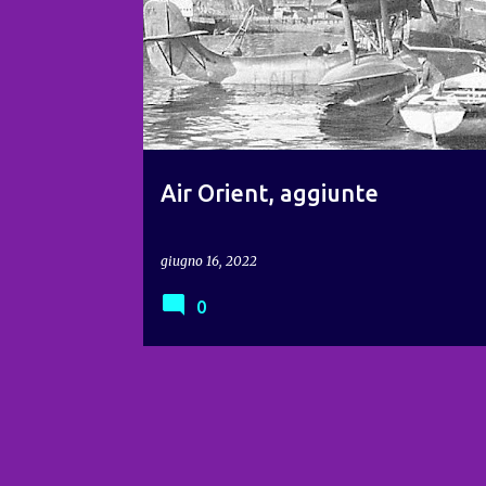
o
s
t
Air Orient, aggiunte
giugno 16, 2022
0