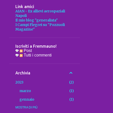
Link amici
AIAN - Ex allievi aerospaziali
Napoli
Il mio blog "generalista"
I Campi Flegrei su "Pozzuoli
Magazine"
Iscriviti a Fremmauno!
Post
Tutti i commenti
Archivia
2023
2
marzo
1
gennaio
1
2022
MOSTRA DI PIÙ
2